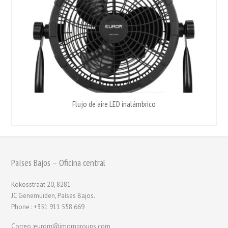
Flujo de aire LED inalámbrico
Países Bajos – Oficina central
Kokosstraat 20, 8281
JC Genemuiden, Países Bajos.
Phone : +351 911 558 669
Correo :eurom@imomgroups.com