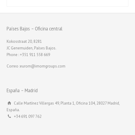
Países Bajos – Oficina central
Kokosstraat 20, 8281
JC Genemuiden, Países Bajos.
Phone : +351 911 558 669
Correo :eurom@imomgroups.com
España – Madrid
Calle Martínez Villergas 49, Planta 1, Oficina 104, 28027 Madrid,
España.
+34 691 097 762