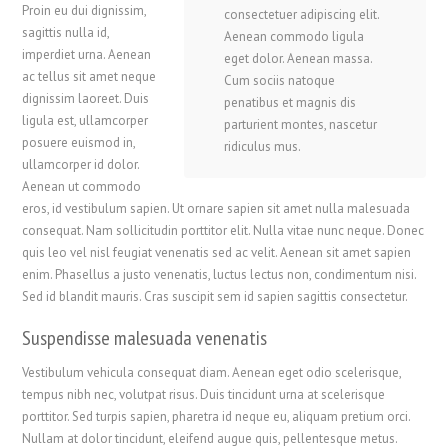
Proin eu dui dignissim,
consectetuer adipiscing elit.
sagittis nulla id,
Aenean commodo ligula
imperdiet urna. Aenean
eget dolor. Aenean massa.
ac tellus sit amet neque
Cum sociis natoque
dignissim laoreet. Duis
penatibus et magnis dis
ligula est, ullamcorper
parturient montes, nascetur
posuere euismod in,
ridiculus mus.
ullamcorper id dolor.
Aenean ut commodo
eros, id vestibulum sapien. Ut ornare sapien sit amet nulla malesuada
consequat. Nam sollicitudin porttitor elit. Nulla vitae nunc neque. Donec
quis leo vel nisl feugiat venenatis sed ac velit. Aenean sit amet sapien
enim. Phasellus a justo venenatis, luctus lectus non, condimentum nisi.
Sed id blandit mauris. Cras suscipit sem id sapien sagittis consectetur.
Suspendisse malesuada venenatis
Vestibulum vehicula consequat diam. Aenean eget odio scelerisque,
tempus nibh nec, volutpat risus. Duis tincidunt urna at scelerisque
porttitor. Sed turpis sapien, pharetra id neque eu, aliquam pretium orci.
Nullam at dolor tincidunt, eleifend augue quis, pellentesque metus.