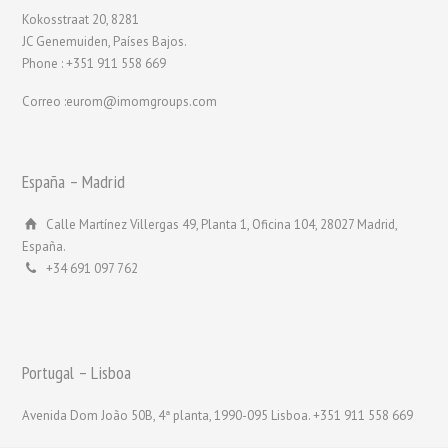
Kokosstraat 20, 8281
JC Genemuiden, Países Bajos.
Phone : +351 911 558 669
Correo :eurom@imomgroups.com
España – Madrid
Calle Martínez Villergas 49, Planta 1, Oficina 104, 28027 Madrid,
España.
+34 691 097 762
Portugal – Lisboa
Avenida Dom João 50B, 4ª planta, 1990-095 Lisboa. +351 911 558 669